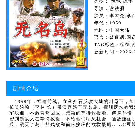
类型： 惊悚,战争
导演：谢铁骊
演员：李孟尧,李
年代：1959
地区：中国大陆
语言：普通话,国
TAG标签：惊悚,
更新时间：2026-04
剧情介绍
1958年，福建前线。在蒋介石反攻大陆的叫嚣下，加
长吴约翰（李林 饰）带溃兵逃至无名岛。撞舰落水的
军底细，不敢冒然回应，焦急的等待救援船。俘虏孙贵
智判断敌人在等待救援，不给他们喘息机会，逼敌露面
兵，消灭了岛上的残敌和前来接应的敌救援船......©豆