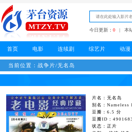
今日更新：
0
|
本
首页
电影
连续剧
综艺片
动漫
当前位置：
战争片/无名岛
片名：无名岛
别名：Nameless I
豆瓣：6.5 分
豆瓣ID：490168
状态：正片