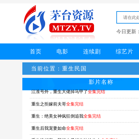
今日更新
首页
电影
连续剧
综艺片
当前位置：
重生民国
影片名称
江淮号外，重生大佬掉马甲了
全集完结
重生之拒嫁前夫哥
全集完结
重生：绝美女神疯狂倒追我
全集完结
重生后我宠妻如命
全集完结