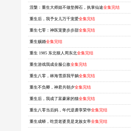
涅槃：重生大师姐不做垫脚石，执掌仙途
全集完结
重生后，我予女儿万千宠爱
全集完结
重生七零：神医宠妻步步甜
全集完结
重生赐婚
全集完结
重生 1985 东北狠人周东北
全集完结
重生游戏我成全服公敌
全集完结
重生八零，林海雪原我平躺
全集完结
重生不负卿，神君共朝夕
全集完结
重生后，我成了富豪家的猫
全集完结
重生八零当后妈，年代逆袭享荣华
全集完结
重生成蟒，吃货老婆竟是龙族女帝
全集完结