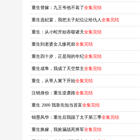
重生替嫁：九王爷他不装了
全集完结
重生选妃宴，我把太子妃位让给仇人
全集完结
重生：从小蛇开始吞噬诸天
全集完结
重生到老婆女儿惨死前
全集完结
重生四十岁，正是闯的年纪
全集完结
重生成隼，我成了天空禁主
全集完结
重生，从寄人篱下开始
全集完结
注销身份：重生逆袭路
全集完结
重生 2000 我靠先知当首富
全集完结
锦墨风华：重生后我踹了太子第三季
全集完结
重生换嫁，我捡漏战死将军
全集完结