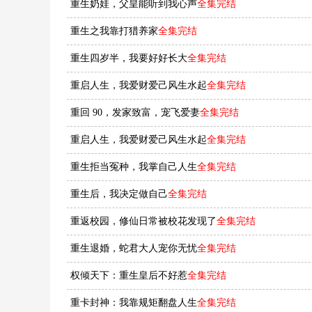
重生奶娃，父皇能听到我心声
全集完结
重生之我靠打猎养家
全集完结
重生四岁半，我要好好长大
全集完结
重启人生，我爱财爱己风生水起
全集完结
重回 90，发家致富，宠飞爱妻
全集完结
重启人生，我爱财爱己风生水起
全集完结
重生拒当冤种，我掌自己人生
全集完结
重生后，我决定做自己
全集完结
重返校园，修仙日常被校花发现了
全集完结
重生退婚，蛇君大人宠你无忧
全集完结
权倾天下：重生皇后不好惹
全集完结
重卡封神：我靠规矩翻盘人生
全集完结