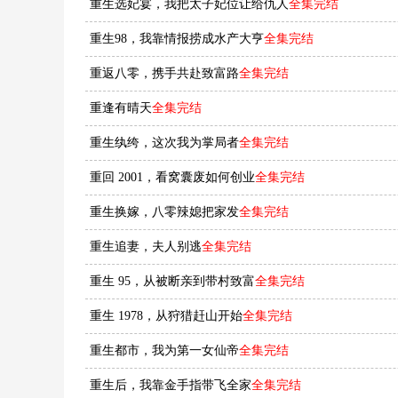
重生选妃宴，我把太子妃位让给仇人
全集完结
重生98，我靠情报捞成水产大亨
全集完结
重返八零，携手共赴致富路
全集完结
重逢有晴天
全集完结
重生纨绔，这次我为掌局者
全集完结
重回 2001，看窝囊废如何创业
全集完结
重生换嫁，八零辣媳把家发
全集完结
重生追妻，夫人别逃
全集完结
重生 95，从被断亲到带村致富
全集完结
重生 1978，从狩猎赶山开始
全集完结
重生都市，我为第一女仙帝
全集完结
重生后，我靠金手指带飞全家
全集完结