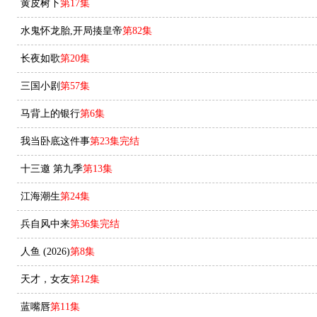
黄皮树下
第17集
水鬼怀龙胎,开局揍皇帝
第82集
长夜如歌
第20集
三国小剧
第57集
马背上的银行
第6集
我当卧底这件事
第23集完结
十三邀 第九季
第13集
江海潮生
第24集
兵自风中来
第36集完结
人鱼 (2026)
第8集
天才，女友
第12集
蓝嘴唇
第11集