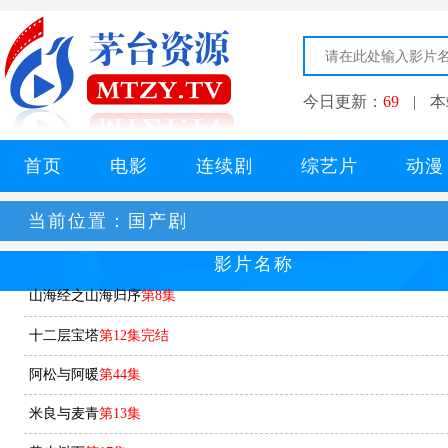
今日更新：
69
|
本
首页
电影
连续剧
综艺片
动漫
当前位置：
国产剧
影片名称
山海经之山海归序
第8集
十二层宝塔
第12集完结
阿松与阿暖
第44集
米良与麦青
第13集