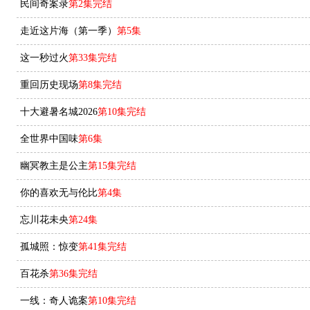
民间奇案录
第2集完结
走近这片海（第一季）
第5集
这一秒过火
第33集完结
重回历史现场
第8集完结
十大避暑名城2026
第10集完结
全世界中国味
第6集
幽冥教主是公主
第15集完结
你的喜欢无与伦比
第4集
忘川花未央
第24集
孤城照：惊变
第41集完结
百花杀
第36集完结
一线：奇人诡案
第10集完结