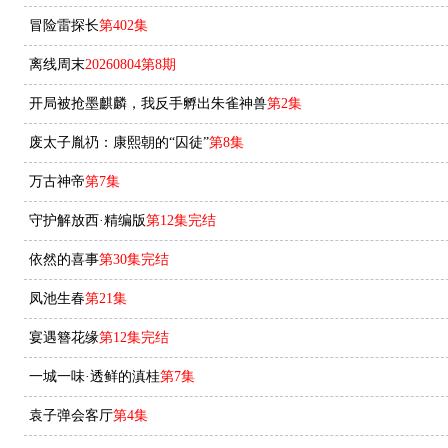
冒险雷探长
第402集
离线周末
20260804第8期
开局被抢墨麒麟，我反手孵出朱雀神兽
第2集
废太子胤礽：康熙朝的“囚徒”
第8集
万古神帝
第7集
守护解放西·精编版
第12集完结
依然的喜事
第30集完结
凤池生春
第21集
宴遇簪花缘
第12集完结
一城一味·透鲜的滇桂
第7集
袁子弹会客厅
第4集