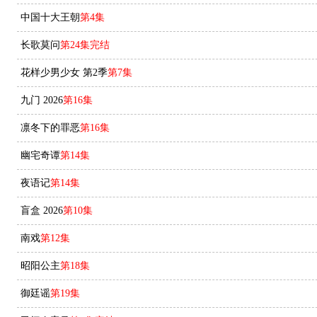
中国十大王朝
第4集
长歌莫问
第24集完结
花样少男少女 第2季
第7集
九门 2026
第16集
凛冬下的罪恶
第16集
幽宅奇谭
第14集
夜语记
第14集
盲盒 2026
第10集
南戏
第12集
昭阳公主
第18集
御廷谣
第19集