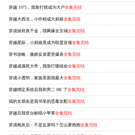
穿越 1975，我靠打猎成为大户
全集完结
穿越大西北，小作精成大厨娘
全集完结
穿成侯府真千金，我飒爆全京城
全集完结
穿越星际，小厨娘竟成为联盟首领
全集完结
穿书攻略：傲娇反派爱意爆表
全集完结
穿越成濒死大帝，我靠打碟续命
全集完结
穿成小透明，家族里面我最大
全集完结
穿越绑定系统后我和男二 HE 了
全集完结
我的女朋友是我书里的恶毒女配
全集完结
穿越后我登台献唱小苹果
全集完结
穿成炮灰后：不是反派吗？怎么要抱抱
全集完结