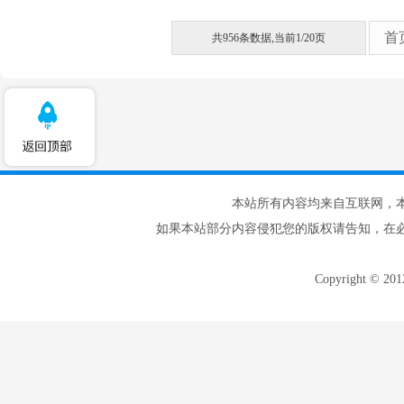
首
共956条数据,当前1/20页
本站所有内容均来自互联网，
如果本站部分内容侵犯您的版权请告知，在
Copyright © 20