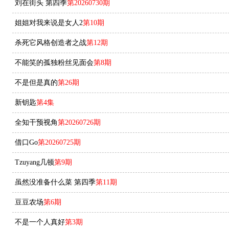
刘在街头 第四季
第20260730期
姐姐对我来说是女人2
第10期
杀死它风格创造者之战
第12期
不能笑的孤独粉丝见面会
第8期
不是但是真的
第26期
新钥匙
第4集
全知干预视角
第20260726期
借口Go
第20260725期
Tzuyang几顿
第9期
虽然没准备什么菜 第四季
第11期
豆豆农场
第6期
不是一个人真好
第3期