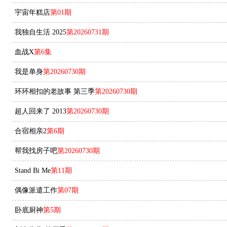
宇宙年糕店
第01期
我独自生活 2025
第20260731期
血战X
第6集
我是单身
第20260730期
环环相扣的老故事 第三季
第20260730期
超人回来了 2013
第20260730期
合宿相亲2
第6期
帮我找房子吧
第20260730期
Stand Bi Me
第11期
偶像派遣工作
第07期
卧底厨神
第5期