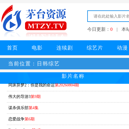
今日更新：
0
|
本
首页
电影
连续剧
综艺片
动漫
当前位置：
日韩综艺
影片名称
同床异梦2：你是我的命运
第20260804期
伟大的导游3
第9期
谋杀俱乐部
第4集
恋爱战争
第6期