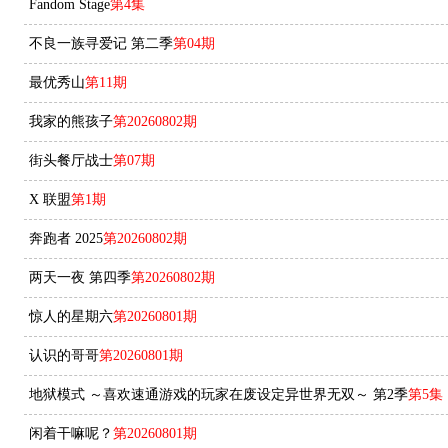
Fandom Stage
第4集
不良一族寻爱记 第二季
第04期
最优秀山
第11期
我家的熊孩子
第20260802期
街头餐厅战士
第07期
X 联盟
第1期
奔跑者 2025
第20260802期
两天一夜 第四季
第20260802期
惊人的星期六
第20260801期
认识的哥哥
第20260801期
地狱模式 ～喜欢速通游戏的玩家在废设定异世界无双～ 第2季
第5集
闲着干嘛呢？
第20260801期