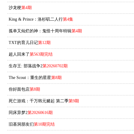
沙龙梗
第4期
King & Prince：洛杉矶二人行
第4集
孤单又灿烂的神：鬼怪十周年特辑
第4期
TXT的育儿日记
第12期
超人回来了
第563期完结
生存王: 部落战争2
第20260702期
The Scout：重生的星星
第8期
你好面包店
第8期
死亡游戏：千万韩元赌起 第二季
第9期
同床异梦2
第20260616期
旧基洞朋友们
第10期完结