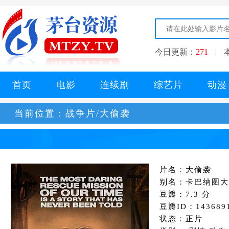
今日更新：
271
|
首页
电影
连续剧
综艺片
动漫
当前位置：
战争片/大偷袭
片名：大偷袭
别名：卡巴纳图大
豆瓣：7.3 分
豆瓣ID：143689
状态：正片