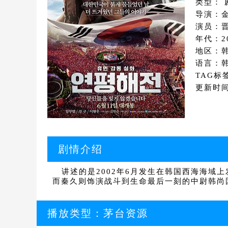
类型： 
导演：
演员：晋
年代：2
地区：
语言：
TAG标
更新时间：
剧情介绍
讲述的是2002年6月发生在韩国西海海域上
而秦久则饰演战斗到生命最后一刻的中尉韩尚
播放类型：
茅台资源