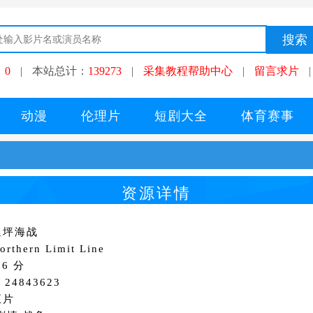
：
0
|
本站总计：
139273
|
采集教程帮助中心
|
留言求片
|
动漫
伦理片
短剧大全
体育赛事
资源详情
延坪海战
thern Limit Line
6 分
24843623
正片