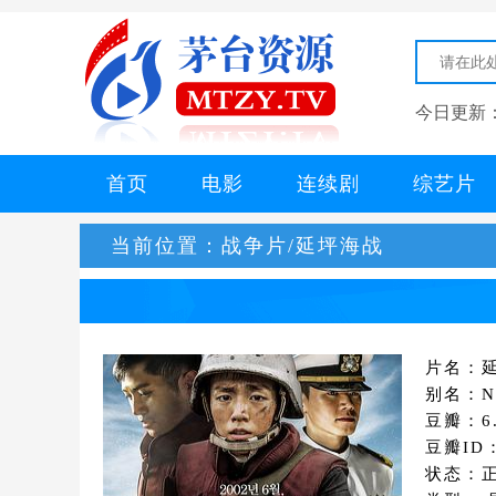
今日更新
首页
电影
连续剧
综艺片
当前位置：
战争片/延坪海战
片名：
别名：Nor
豆瓣：6.
豆瓣ID：
状态：