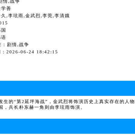
剧情,战争
金学善
久,李玹雨,金武烈,李莞,李清娥
015
韩国
韩语
签：剧情,战争
2026-06-24 18:42:15
发生的“第2延坪海战”，金武烈将饰演历史上真实存在的人
国，兵长朴东赫一角则由李玹雨饰演。